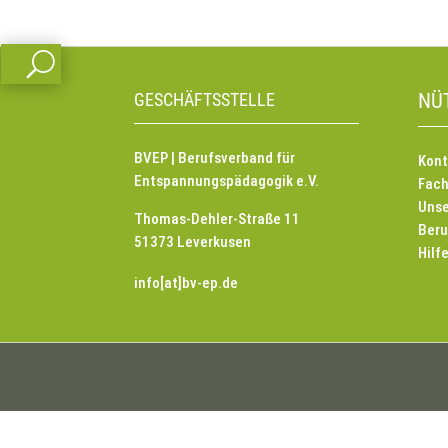
U
GESCHÄFTSSTELLE
NÜ
BVEP | Berufsverband für
Kont
Entspannungspädagogik e.V.
Fach
Unse
Thomas-Dehler-Straße 11
Beru
51373 Leverkusen
Hilf
info[at]bv-ep.de