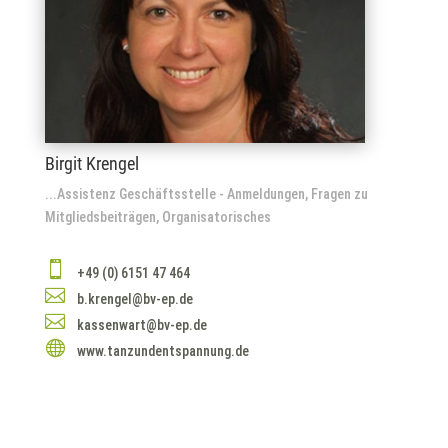
Birgit Krengel
...Assistenz Geschäftsstelle - Anmeldungen, Fragen zu
Mitgliedsbeiträgen, Organisatorisches

+49 (0) 6151 47 464

b.krengel@bv-ep.de

kassenwart@bv-ep.de

www.tanzundentspannung.de