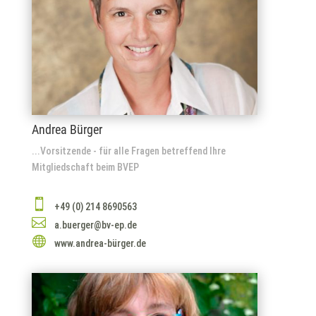
Andrea Bürger
...Vorsitzende - für alle Fragen betreffend Ihre
Mitgliedschaft beim BVEP

+49 (0) 214 8690563

a.buerger@bv-ep.de

www.andrea-bürger.de