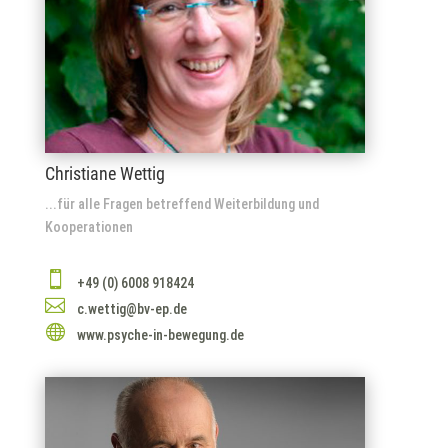
Christiane Wettig
...für alle Fragen betreffend Weiterbildung und
Kooperationen

+49 (0) 6008 918424

c.wettig@bv-ep.de

www.psyche-in-bewegung.de