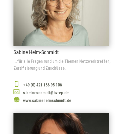
Sabine Helm-Schmidt
...für alle Fragen rund um die Themen Netzwerktreffen,
Zertifizierung und Zuschüsse.

+49 (0) 421 166 95 106

s.helm-schmidt@bv-ep.de

www.sabinehelmschmidt.de