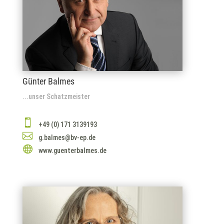
Günter Balmes
...unser Schatzmeister

+49 (0) 171 3139193

g.balmes@bv-ep.de

www.guenterbalmes.de