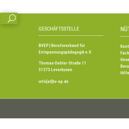
U
GESCHÄFTSSTELLE
NÜ
BVEP | Berufsverband für
Kont
Entspannungspädagogik e.V.
Fach
Unse
Thomas-Dehler-Straße 11
Beru
51373 Leverkusen
Hilf
info[at]bv-ep.de