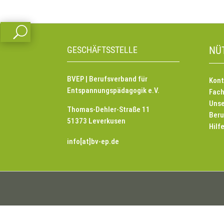
U
GESCHÄFTSSTELLE
NÜ
BVEP | Berufsverband für
Kont
Entspannungspädagogik e.V.
Fach
Unse
Thomas-Dehler-Straße 11
Beru
51373 Leverkusen
Hilf
info[at]bv-ep.de