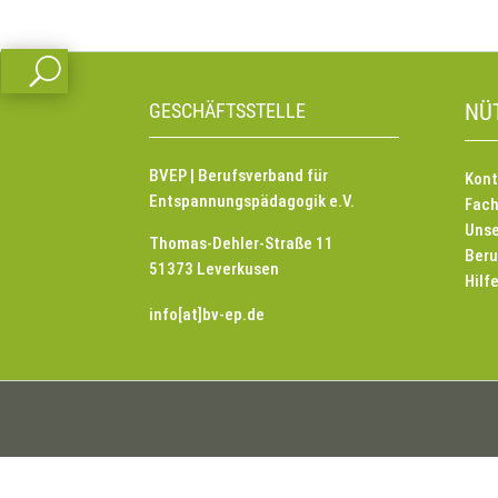
U
GESCHÄFTSSTELLE
NÜ
BVEP | Berufsverband für
Kont
Entspannungspädagogik e.V.
Fach
Unse
Thomas-Dehler-Straße 11
Beru
51373 Leverkusen
Hilf
info[at]bv-ep.de