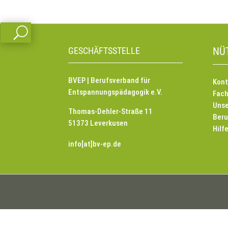
U
GESCHÄFTSSTELLE
NÜ
BVEP | Berufsverband für
Kont
Entspannungspädagogik e.V.
Fach
Unse
Thomas-Dehler-Straße 11
Beru
51373 Leverkusen
Hilf
info[at]bv-ep.de