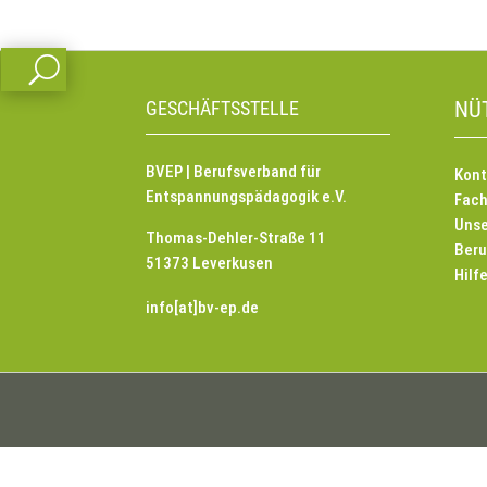
U
GESCHÄFTSSTELLE
NÜ
BVEP | Berufsverband für
Kont
Entspannungspädagogik e.V.
Fach
Unse
Thomas-Dehler-Straße 11
Beru
51373 Leverkusen
Hilf
info[at]bv-ep.de