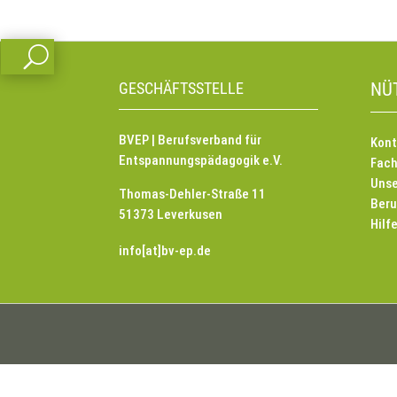
U
GESCHÄFTSSTELLE
NÜ
BVEP | Berufsverband für
Kont
Entspannungspädagogik e.V.
Fach
Unse
Thomas-Dehler-Straße 11
Beru
51373 Leverkusen
Hilf
info[at]bv-ep.de