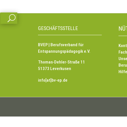
U
GESCHÄFTSSTELLE
NÜ
BVEP | Berufsverband für
Kont
Entspannungspädagogik e.V.
Fach
Unse
Thomas-Dehler-Straße 11
Beru
51373 Leverkusen
Hilf
info[at]bv-ep.de