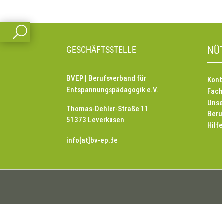
U
GESCHÄFTSSTELLE
NÜ
BVEP | Berufsverband für
Kont
Entspannungspädagogik e.V.
Fach
Unse
Thomas-Dehler-Straße 11
Beru
51373 Leverkusen
Hilf
info[at]bv-ep.de