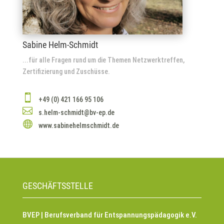
Sabine Helm-Schmidt
...für alle Fragen rund um die Themen Netzwerktreffen,
Zertifizierung und Zuschüsse.

+49 (0) 421 166 95 106

s.helm-schmidt@bv-ep.de

www.sabinehelmschmidt.de
GESCHÄFTSSTELLE
BVEP | Berufsverband für Entspannungspädagogik e.V.