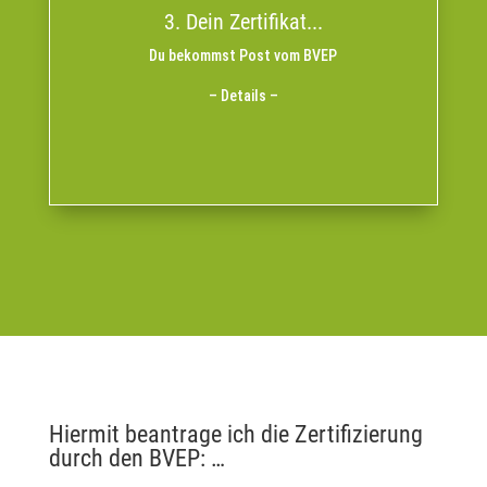
3. Dein Zertifikat...
im
16 UE
von mindestens
Fortbildung
muss eine
2 Jahre
Alle
Du bekommst Post vom BVEP
Bereich Entspannung erfolgen, welche
vom BVEP eingetragen wird.
Fortbildungspass
im
– Details –
und eine Kopie
Fortbildungspass
Dazu sende ich meinen
an den BVEP.
Fortbildungsmaßnahme
meiner
Hiermit beantrage ich die Zertifizierung
durch den BVEP: …