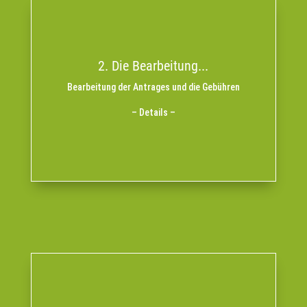
95,00
Die Kosten für die Bearbeitung des Antrages betragen
pro Prüfung
€
2. Die Bearbeitung...
Dieser Betrag wird selbstverständlich nur bei positivem
Bearbeitung der Antrages und die Gebühren
Bescheid fällig.
– Details –
Die Überweisung des Betrages mit dem
erfolgt nach unserem positiven
„Zertifizierung“
Stichwort
Bescheid auf unser Konto.
Zusammen mit meinem Zertifikat wird mir mein
Fortbildungspass zugestellt!