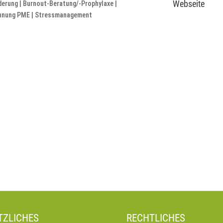
Webseite
derung | Burnout-Beratung/-Prophylaxe |
annung PME | Stressmanagement
TZLICHES
RECHTLICHES