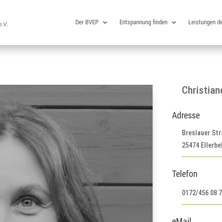
Der BVEP
Entspannung finden
Leistungen d
Christia
Adresse
Breslauer St
25474 Ellerbe
Telefon
0172/456 08 
eMail