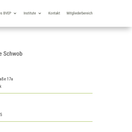
es BVEP
Institute
Kontakt
Mitgliederbereich
ne Schwob
raße 17a
k
75