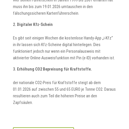
Wer seinen Führerschein in Jahren 1999 bis 2001 erhalten hat
muss ihn bis zum 19.01.2026 umtauschen in den
fälschungssicheren Kartenführerschein.
Digitaler Kfz-Schein
Es gibt seit einigen Wochen die kostenlose Handy-App „i-Kfz“
in ihr lassen sich Kfz-Scheine digital hinterlegen. Dies
funktioniert jedoch nur wenn ein Personalausweis mit
aktivierter Online-Ausweisfunktion mit Pin (e-ID) vorhanden ist.
Erhöhung CO2 Bepreisung für Kraftstoffe.
der nationale CO2-Preis für Kraftstoffe steigt ab dem
01.01.2026 auf zwischen 55 und 65 EURO je Tonne CO2. Daraus
resultieren auch zum Teil die höheren Preise an den
Zapfsäulen.