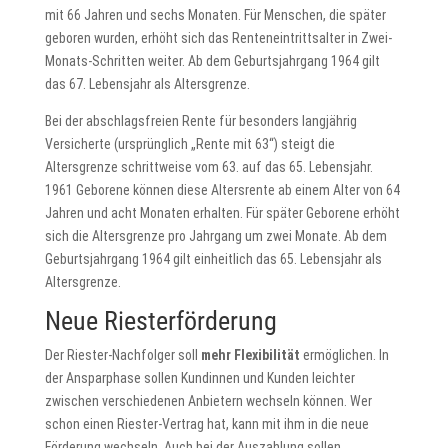
mit 66 Jahren und sechs Monaten. Für Menschen, die später
geboren wurden, erhöht sich das Renteneintrittsalter in Zwei-
Monats-Schritten weiter. Ab dem Geburtsjahrgang 1964 gilt
das 67. Lebensjahr als Altersgrenze.
Bei der abschlagsfreien Rente für besonders langjährig
Versicherte (ursprünglich „Rente mit 63“) steigt die
Altersgrenze schrittweise vom 63. auf das 65. Lebensjahr.
1961 Geborene können diese Altersrente ab einem Alter von 64
Jahren und acht Monaten erhalten. Für später Geborene erhöht
sich die Altersgrenze pro Jahrgang um zwei Monate. Ab dem
Geburtsjahrgang 1964 gilt einheitlich das 65. Lebensjahr als
Altersgrenze.
Neue Riesterförderung
Der Riester-Nachfolger soll
mehr Flexibilität
ermöglichen. In
der Ansparphase sollen Kundinnen und Kunden leichter
zwischen verschiedenen Anbietern wechseln können. Wer
schon einen Riester-Vertrag hat, kann mit ihm in die neue
Förderung wechseln. Auch bei der Auszahlung sollen